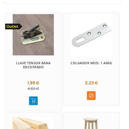
Decoración | Hogar
Electricidad | Iluminación
Electrodomésticos
Fontanería | Gas
Ferretería
LLAVE TENSOR RANA
COLGADOR MOD. 1 AMIG
ENCOFRADO
Herramientas
1,99 €
3,23 €
Jardinería
4,62 €

Madera
Maquinaria Industrial
Pinturas | Adhesivos