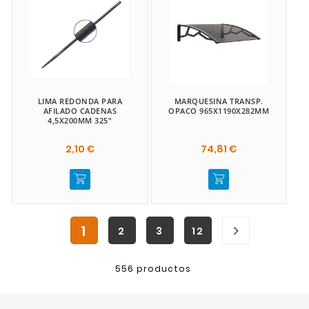
LIMA REDONDA PARA
MARQUESINA TRANSP.
AFILADO CADENAS
OPACO 965X1190X282MM
4,5X200MM 325"
2,10 €
74,81 €
1

2
3
12
556 productos