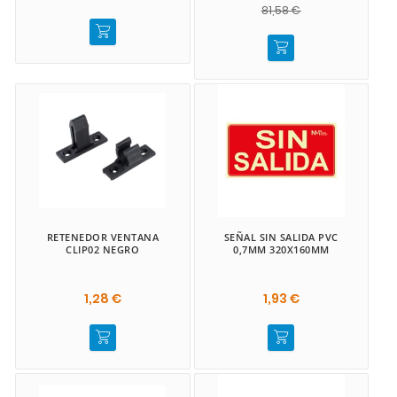
81,58 €
RETENEDOR VENTANA
SEÑAL SIN SALIDA PVC
CLIP02 NEGRO
0,7MM 320X160MM
1,28 €
1,93 €