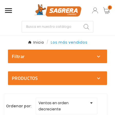
0

Empieza escribiendo lo que buscas.
Inicio
Los más vendidos
Enter
Esc
Filtrar
expand_more
PRODUCTOS
expand_more
Baño

Ventas en orden
Cocinas
Ordenar por:
decreciente
Calefacción | Ventilación