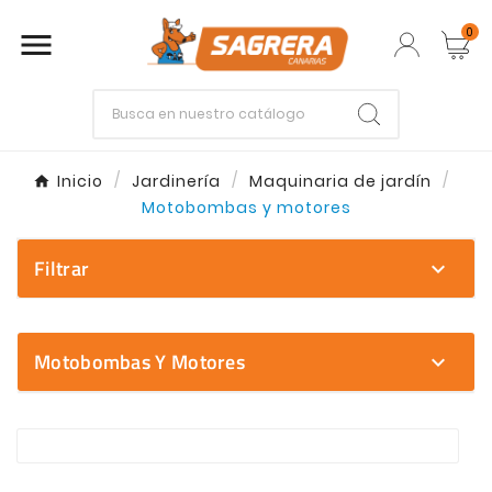
0

Empieza escribiendo lo que buscas.
Inicio
Jardinería
Maquinaria de jardín
Motobombas y motores
Enter
Esc
Filtrar
expand_more
Motobombas Y Motores
expand_more
Explora nuestra seleccion de Motobombas y motores
En la categoria Motobombas y motores encontraras u