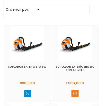
Realizamos envios rapidos a todas las Islas Canaria
Eléctrico

Ordenar por:
Gasolina
SOPLADOR BATERÍA BRA 500
SOPLADOR BATERÍA BRA 600
CON AP 500 S
998,99 €
1.588,00 €
