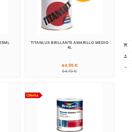
125ML
TITANLUX BRILLANTE AMARILLO MEDIO

4L

44,95 €

54,79 €