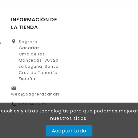
INFORMACIÓN DE
LA TIENDA
location_on
Sagrera
s
Canarias
Cmo de las
Mantecas, 38320
La Laguna, Santa
Cruz de Tenerife
España
email
web@sagreracanarias.es
922 64 77 51
call
za cookies y otras tecnologías para que podamos mejorar
s
nuestros sitios.
Aceptar todo