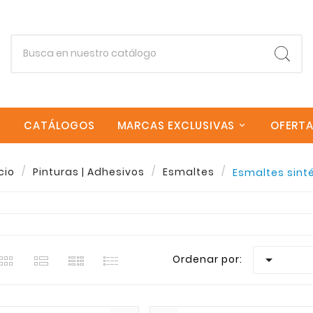
CATÁLOGOS
MARCAS EXCLUSIVAS
OFERT
cio
Pinturas | Adhesivos
Esmaltes
Esmaltes sint
estra seleccion de Esmaltes sintéticos en Sagrera Cana
Empieza escribiendo lo que buscas.
goria Esmaltes sintéticos encontraras una amplia varied
envios rapidos a todas las Islas Canarias. Si necesita

Ordenar por:
Esc