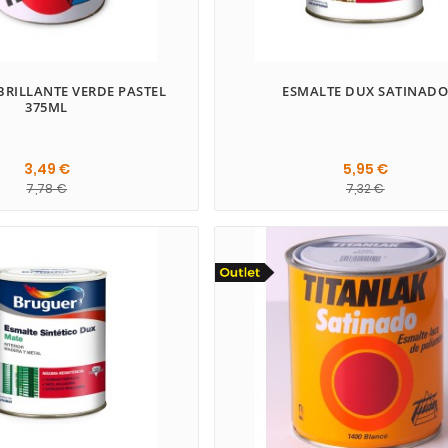
BRILLANTE VERDE PASTEL
ESMALTE DUX SATINAD
375ML
3,49 €
5,95 €
7,78 €
7,32 €