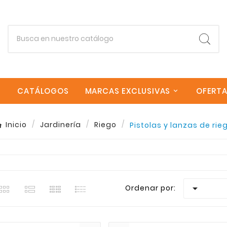
CATÁLOGOS
MARCAS EXCLUSIVAS
OFERT
Inicio
Jardinería
Riego
Pistolas y lanzas de rie
estra seleccion de Pistolas y lanzas de riego en Sagrer
oria Pistolas y lanzas de riego encontraras una amplia 
envios rapidos a todas las Islas Canarias. Si necesitas

Ordenar por:
Empieza escribiendo lo que buscas.