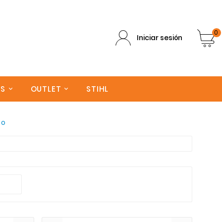
0
Iniciar sesión
AS
OUTLET
STIHL
go
a Canarias. Trabajamos con las mejores marcas del merc
variedad de productos seleccionados por nuestros expert
 ayuda para elegir el producto adecuado de Pistolas y l