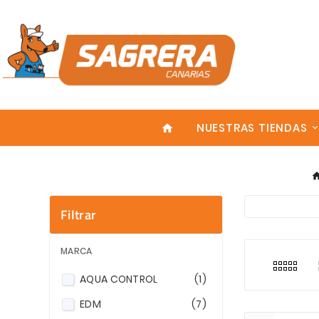
NUESTRAS TIENDAS
home
Filtrar
Explora nu
En la categ
Realizamos 
MARCA
AQUA CONTROL
(1)
EDM
(7)