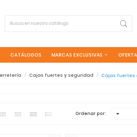
CATÁLOGOS
MARCAS EXCLUSIVAS
OFERT
Empieza escribiendo lo que buscas.
erretería
Cajas fuertes y seguridad
Cajas fuertes
Esc
estra seleccion de Cajas fuertes empotradas en Sagrer
goria Cajas fuertes empotradas encontraras una amplia v
 envios rapidos a todas las Islas Canarias. Si necesita

Ordenar por: