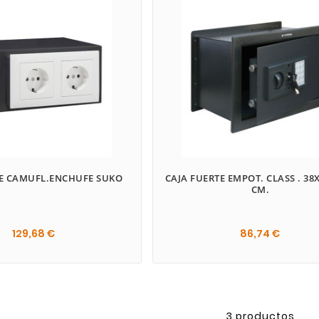
TE CAMUFL.ENCHUFE SUKO
CAJA FUERTE EMPOT. CLASS . 38
CM.
129,68 €
86,74 €

3 productos