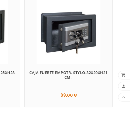
X25XH28
CAJA FUERTE EMPOTR. STYLO.32X20XH21

CM .

89,00 €

