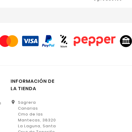
INFORMACIÓN DE
LA TIENDA
location_on
Sagrera
s
Canarias
Cmo de las
Mantecas, 38320
La Laguna, Santa
Cruz de Tenerife