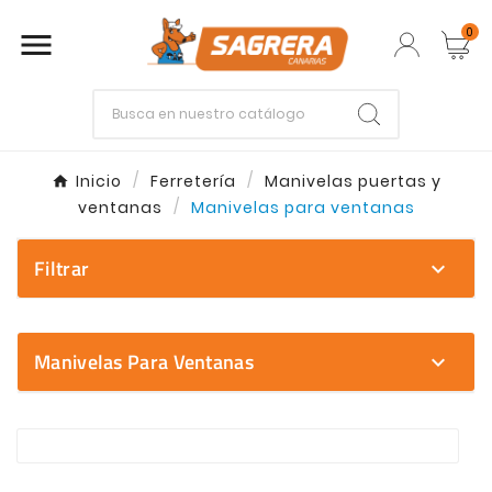
0

Empieza escribiendo lo que buscas.
Inicio
Ferretería
Manivelas puertas y
ventanas
Manivelas para ventanas
Enter
Esc
Filtrar
expand_more
Manivelas Para Ventanas
expand_more
Explora nuestra seleccion de Manivelas para venta
En la categoria Manivelas para ventanas encontrara