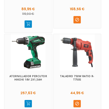
89,95 €
168,56 €
115,90 €

ATORNILLADOR PERCUTOR
TALADRO 750W RATIO R-
HIKOKI 18V 2X1,5AH
T750S
257,63 €
44,95 €
