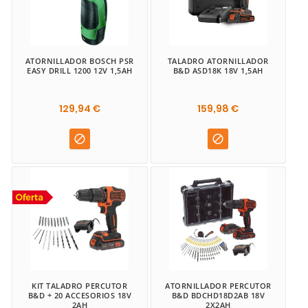
ATORNILLADOR BOSCH PSR
TALADRO ATORNILLADOR
EASY DRILL 1200 12V 1,5AH
B&D ASD18K 18V 1,5AH
129,94 €
159,98 €


KIT TALADRO PERCUTOR
ATORNILLADOR PERCUTOR
B&D + 20 ACCESORIOS 18V
B&D BDCHD18D2AB 18V
2AH
2X2AH