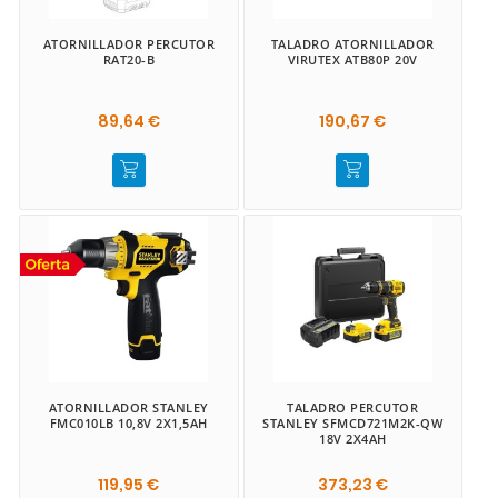
ATORNILLADOR PERCUTOR
TALADRO ATORNILLADOR
RAT20-B
VIRUTEX ATB80P 20V
89,64 €
190,67 €
ATORNILLADOR STANLEY
TALADRO PERCUTOR
FMC010LB 10,8V 2X1,5AH
STANLEY SFMCD721M2K-QW
18V 2X4AH
119,95 €
373,23 €