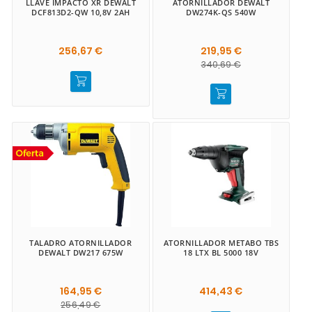
LLAVE IMPACTO XR DEWALT
ATORNILLADOR DEWALT
DCF813D2-QW 10,8V 2AH
DW274K-QS 540W
256,67 €
219,95 €
340,69 €
TALADRO ATORNILLADOR
ATORNILLADOR METABO TBS
DEWALT DW217 675W
18 LTX BL 5000 18V
164,95 €
414,43 €
256,49 €