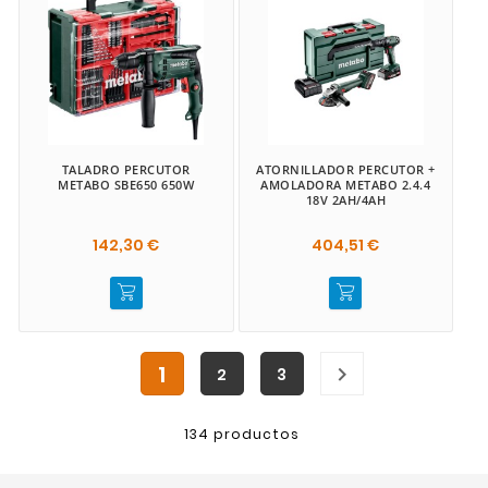
TALADRO PERCUTOR
ATORNILLADOR PERCUTOR +
METABO SBE650 650W
AMOLADORA METABO 2.4.4
18V 2AH/4AH
142,30 €
404,51 €
1

2
3
134 productos