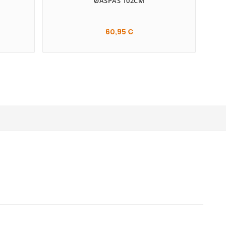
ØASPAS 102CM
60,95 €
