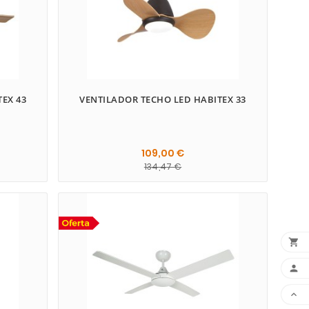
EX 43
VENTILADOR TECHO LED HABITEX 33
109,00 €
134,47 €


