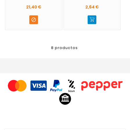
21,40 €
2,64 €

8 productos