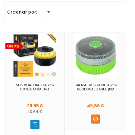
Realizamos envios rapidos a todas las Islas Canari

Ordenar por:
SOS ROAD BALIZA V16
BALIZA EMERGENCIA V16
CONECTADA DGT
GEOLOCALIZABLE JBM
29,95 €
49,86 €
40,64 €
