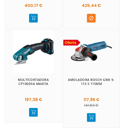
400,17 €
425,44 €

MULTICORTADORA
AMOLADORA BOSCH GWX 9-
CP100DSA MAKITA
115 S 115MM
197,38 €
117,95 €
141,60 €