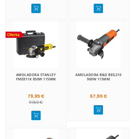
AMOLADORA STANLEY
AMOLADORA B&D BEG210
FME811K 850W 115MM
900W 115MM
79,95 €
67,85 €
111,50 €