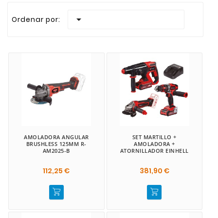
Realizamos envios rapidos a todas las Islas Canari

Ordenar por:
AMOLADORA ANGULAR
SET MARTILLO +
BRUSHLESS 125MM R-
AMOLADORA +
AM2025-B
ATORNILLADOR EINHELL
112,25 €
381,90 €