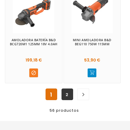
AMOLADORA BATERÍA B&D
MINI AMOLADORA B&D
BCG720M1 125MM 18V 4.0AH
BEG110 750W 115MM
199,18 €
53,90 €

1

2
56 productos