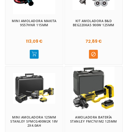
MINI AMOLADORA MAKITA
KIT AMOLADORA B&D
9557HNR 115MM
BEG220KA5 900W 125MM
113,09 €
72,89 €

MINI AMOLADORA 125MM
AMOLADORA BATERÍA
STANLEY SFMCG400M2K 18V
STANLEY FMC761M2 125MM
2X4.0AH