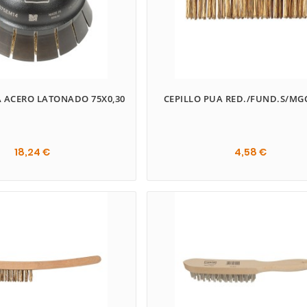
A ACERO LATONADO 75X0,30
CEPILLO PUA RED./FUND.S/MGO
18,24 €
4,58 €