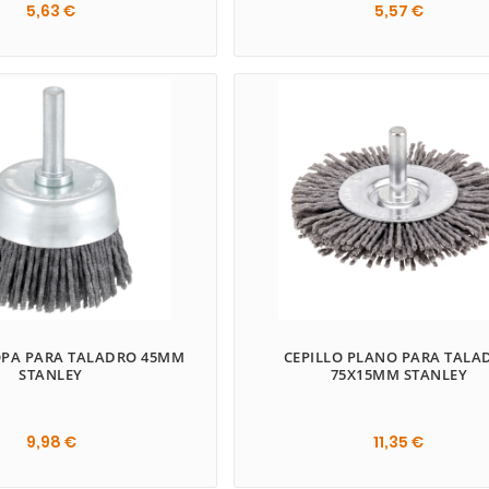
5,63 €
5,57 €

OPA PARA TALADRO 45MM
CEPILLO PLANO PARA TALA
STANLEY
75X15MM STANLEY
9,98 €
11,35 €