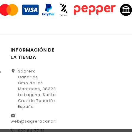
INFORMACIÓN DE
LA TIENDA
location_on
Sagrera
s
Canarias
Cmo de las
Mantecas, 38320
La Laguna, Santa
Cruz de Tenerife
España
email
web@sagreracanarias.es
922 64 77 51
call