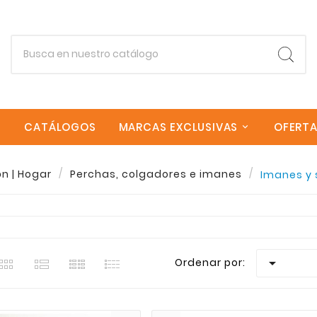
CATÁLOGOS
MARCAS EXCLUSIVAS
OFERT
n | Hogar
Perchas, colgadores e imanes
Imanes y 
Empieza escribiendo lo que buscas.
estra seleccion de Imanes y soportes magnéticos en Sa
goria Imanes y soportes magnéticos encontraras una amp
Esc
 envios rapidos a todas las Islas Canarias. Si necesita

Ordenar por: