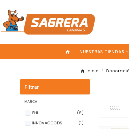
NUESTRAS TIENDAS
home
Inicio
Decoració
Filtrar
Explora nu
En la cate
Enter
Realizamos
MARCA
EHL
(8)
INNOVAGOODS
(1)