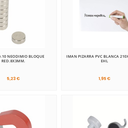
O.10 NEODIMIO BLOQUE
IMAN PIZARRA PVC BLANCA 21
RED.8X3MM.
EHL
5,23 €
1,95 €

