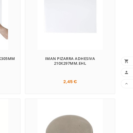
0X305MM
IMAN PIZARRA ADHESIVA

210X297MM.EHL

2,45 €

