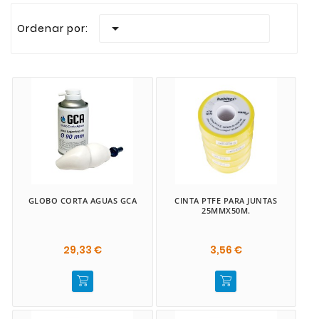
Realizamos envios rapidos a todas las Islas Canaria
Estanqueidad y sellado

Ordenar por:
Tornillos fijación sanitarios
GLOBO CORTA AGUAS GCA
CINTA PTFE PARA JUNTAS
25MMX50M.
29,33 €
3,56 €