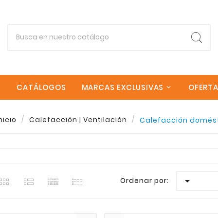
CATÁLOGOS
MARCAS EXCLUSIVAS
OFERT
nicio
Calefacción | Ventilación
Calefacción domés
estra seleccion de Calefacción doméstica en Sagrera C
goria Calefacción doméstica encontraras una amplia vari
 envios rapidos a todas las Islas Canarias. Si necesita

Ordenar por:
Empieza escribiendo lo que buscas.