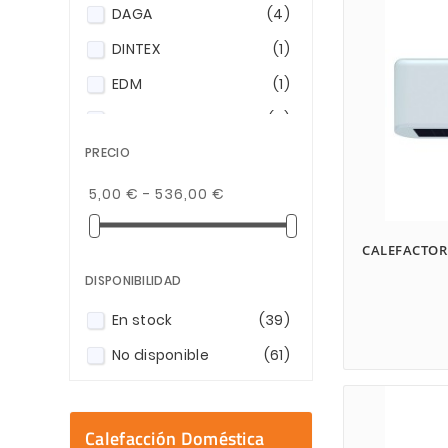
DAGA
(4)
Enter
DINTEX
(1)
EDM
(1)
EHLIS
(6)
PRECIO
FM
(4)
FUN&GO
(2)
5,00 € - 536,00 €
FÁCULA
(11)
CALEFACTOR
GRUNKEL
(1)
DISPONIBILIDAD
HABITEX
(33)
En stock
(39)
HJM
(6)
No disponible
(61)
JOCCA
(3)
PENGO
(3)
PQS
(1)
Calefacción Doméstica