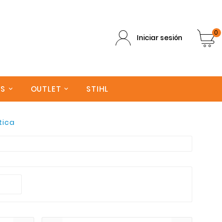
0
Iniciar sesión
AS
OUTLET
STIHL
tica
anarias. Trabajamos con las mejores marcas del mercad
edad de productos seleccionados por nuestros expertos.
s ayuda para elegir el producto adecuado de Calefacció