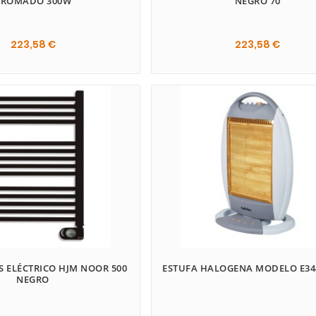
CROMADO 300W
NEGRO 70
223,58 €
223,58 €


 ELÉCTRICO HJM NOOR 500
ESTUFA HALOGENA MODELO E34
NEGRO