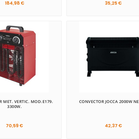
184,98 €
35,25 €


 MET. VERTIC. MOD.E179.
CONVECTOR JOCCA 2000W N
3300W.
70,59 €
42,37 €
