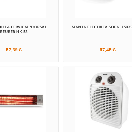
ILLA CERVICAL/DORSAL
MANTA ELECTRICA SOFÁ. 150X
BEURER HK-53
57,39 €
97,45 €

