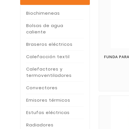
S&P
(3)
Biochimeneas
SAGRERA CANARIAS
(1)
Bolsas de agua
TMC
(2)
caliente
TOYOTOMI
(1)
Braseros eléctricos
TRISTAR
(2)
UFESA
(2)
Calefacción textil
FUNDA PARA
ZIBRO
(2)
Calefactores y
termoventiladores
Convectores
Emisores térmicos
Estufas eléctricas
Radiadores