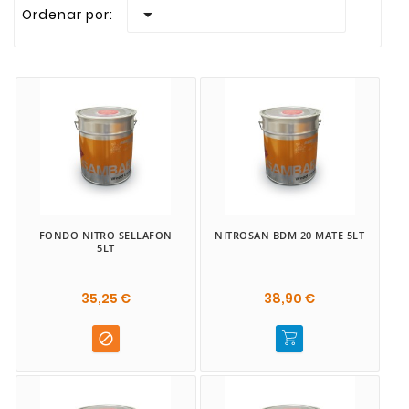

Ordenar por:
Disolventes
Glaseadores
Ignífugos
Nitrocelulósicos
Poliuretano
Tintes
FONDO NITRO SELLAFON
NITROSAN BDM 20 MATE 5LT
5LT
35,25 €
38,90 €
