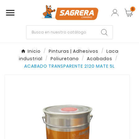
0

Empieza escribiendo lo que buscas.
Inicio
Pinturas | Adhesivos
Laca
industrial
Poliuretano
Acabados
Enter
Esc
ACABADO TRANSPARENTE 2120 MATE 5L