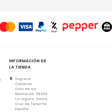
INFORMACIÓN DE
LA TIENDA
location_on
Sagrera
s
Canarias
Cmo de las
Mantecas, 38320
La Laguna, Santa
Cruz de Tenerife
España