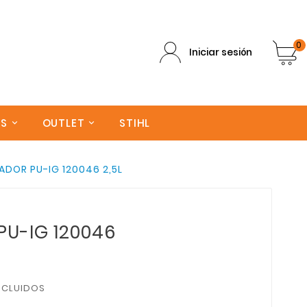
0
Iniciar sesión
AS
OUTLET
STIHL
ADOR PU-IG 120046 2,5L
PU-IG 120046
NCLUIDOS