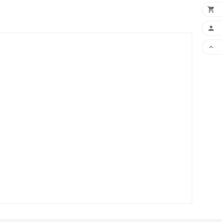


