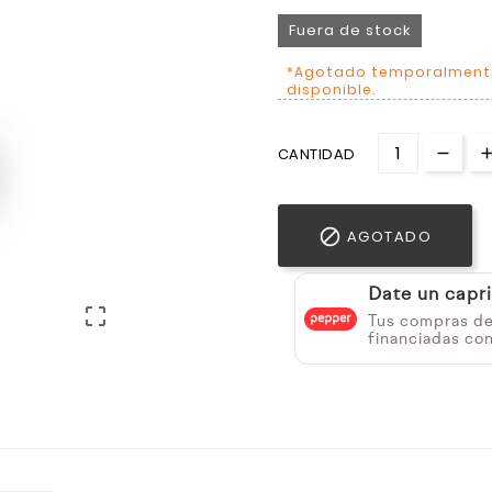
Fuera de stock
*Agotado temporalmente,
disponible.
CANTIDAD

AGOTADO
Date un capr

Tus compras d
financiadas co