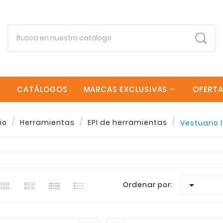
CATÁLOGOS
MARCAS EXCLUSIVAS
OFERT
io
Herramientas
EPI de herramientas
Vestuario 
estra seleccion de Vestuario laboral en Sagrera Canari
oria Vestuario laboral encontraras una amplia variedad
Empieza escribiendo lo que buscas.
envios rapidos a todas las Islas Canarias. Si necesitas

Ordenar por:
Esc