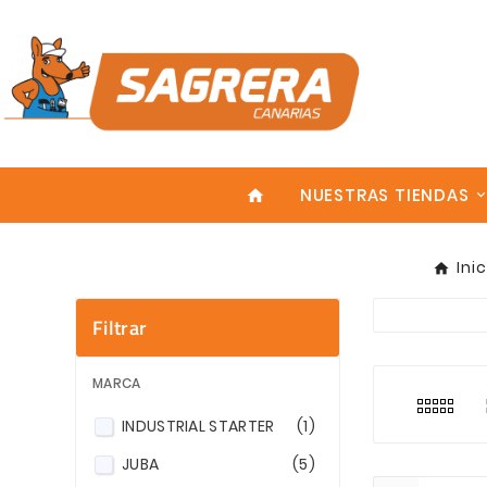
NUESTRAS TIENDAS
home
Inic
Filtrar
Explora nu
En la categ
Realizamos 
MARCA
INDUSTRIAL STARTER
(1)
Enter
JUBA
(5)