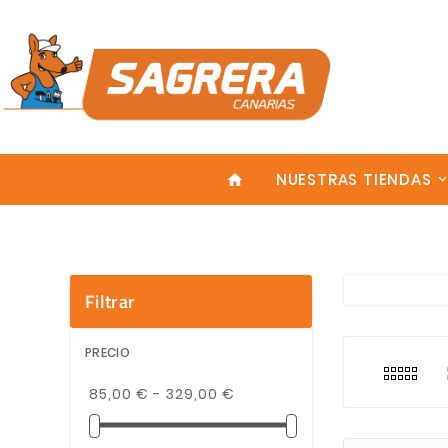
NUESTRAS TIENDAS
home
Filtrar
Explora nu
En la cate
Enter
Realizamos 
PRECIO
85,00 € - 329,00 €