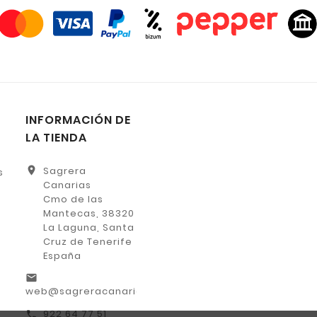
INFORMACIÓN DE
LA TIENDA
location_on
Sagrera
s
Canarias
Cmo de las
Mantecas, 38320
La Laguna, Santa
Cruz de Tenerife
España
email
web@sagreracanarias.es
922 64 77 51
call