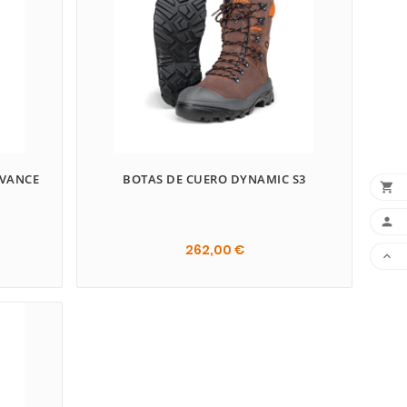
DVANCE
BOTAS DE CUERO DYNAMIC S3


262,00 €

