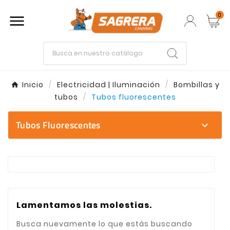
0

Empieza escribiendo lo que buscas.
Inicio
Electricidad | Iluminación
Bombillas y
tubos
Tubos fluorescentes
Enter
Esc
Tubos Fluorescentes
expand_more
Explora nuestra seleccion de Tubos fluorescentes 
En la categoria Tubos fluorescentes encontraras un
Realizamos envios rapidos a todas las Islas Canaria
Lamentamos las molestias.
Busca nuevamente lo que estás buscando