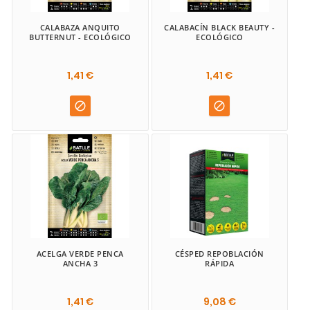
CALABAZA ANQUITO
CALABACÍN BLACK BEAUTY -
BUTTERNUT - ECOLÓGICO
ECOLÓGICO
1,41 €
1,41 €


ACELGA VERDE PENCA
CÉSPED REPOBLACIÓN
ANCHA 3
RÁPIDA
1,41 €
9,08 €