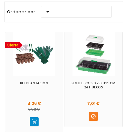
Realizamos envios rapidos a todas las Islas Canaria

Ordenar por:
KIT PLANTACIÓN
SEMILLERO 38X25XH11 CM.
24 HUECOS
8,26 €
7,01 €
9,92 €
