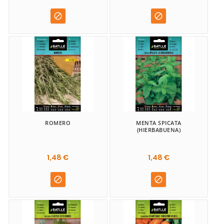


ROMERO
MENTA SPICATA
(HIERBABUENA)
1,48 €
1,48 €

