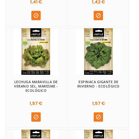
1,41 €
1,42 €


LECHUGA MARAVILLA DE
ESPINACA GIGANTE DE
VERANO SEL. MARESME -
INVIERNO - ECOLÓGICO
ECOLÓGICO
1,57 €
1,57 €

