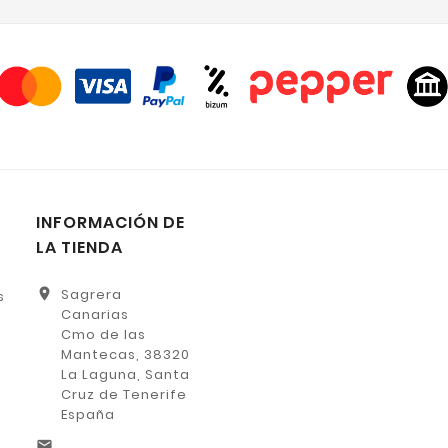
INFORMACIÓN DE
LA TIENDA
location_on
Sagrera
s
Canarias
Cmo de las
Mantecas, 38320
La Laguna, Santa
Cruz de Tenerife
España
email