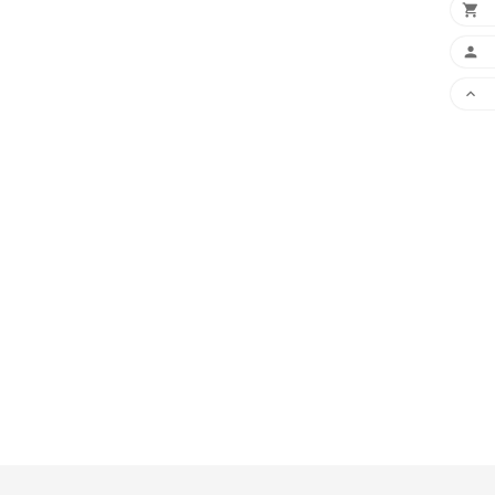


