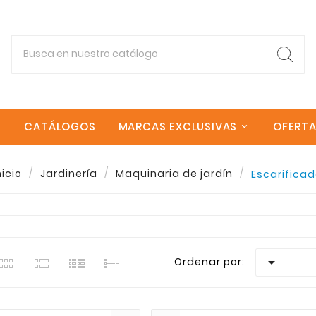
CATÁLOGOS
MARCAS EXCLUSIVAS
OFERT
Empieza escribiendo lo que buscas.
nicio
Jardinería
Maquinaria de jardín
Escarificad
estra seleccion de Escarificadores en Sagrera Canarias
Esc
goria Escarificadores encontraras una amplia variedad d
envios rapidos a todas las Islas Canarias. Si necesita

Ordenar por: