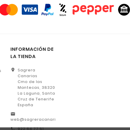
INFORMACIÓN DE
LA TIENDA
location_on
Sagrera
s
Canarias
Cmo de las
Mantecas, 38320
La Laguna, Santa
Cruz de Tenerife
España
email
web@sagreracanarias.es
922 64 77 51
call