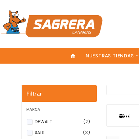
NUESTRAS TIENDAS
home
Filtrar
Explora nu
En la cate
Enter
Realizamos
MARCA
DEWALT
(2)
SALKI
(3)