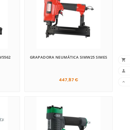
W5562
GRAPADORA NEUMÁTICA SIMW25 SIMES


447,87 €

