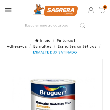
0

Empieza escribiendo lo que buscas.
Inicio
Pinturas |
Adhesivos
Esmaltes
Esmaltes sintéticos
Enter
Esc
ESMALTE DUX SATINADO