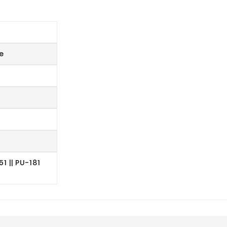
e
51 || PU-181