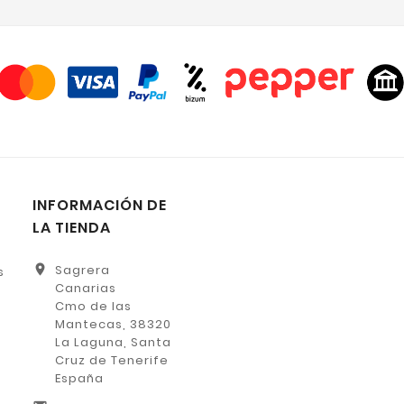
INFORMACIÓN DE
LA TIENDA
location_on
Sagrera
s
Canarias
Cmo de las
Mantecas, 38320
La Laguna, Santa
Cruz de Tenerife
España