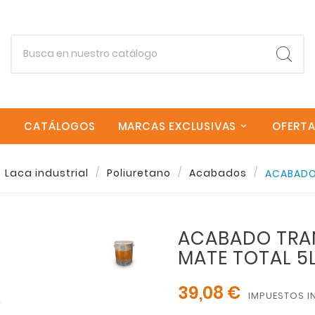
CATÁLOGOS
MARCAS EXCLUSIVAS
OFERT
Laca industrial
Poliuretano
Acabados
ACABADO
Empieza escribiendo lo que buscas.
ACABADO TRA
Esc
MATE TOTAL 5
39,08 €
IMPUESTOS I