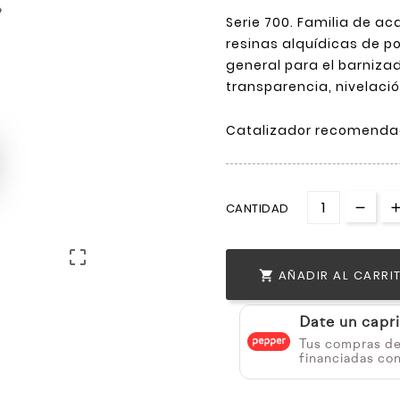
Serie 700. Familia de a
resinas alquídicas de p
general para el barniza
transparencia, nivelació
Catalizador recomendado:
CANTIDAD

AÑADIR AL CARRI

Date un capr
Tus compras d
financiadas co