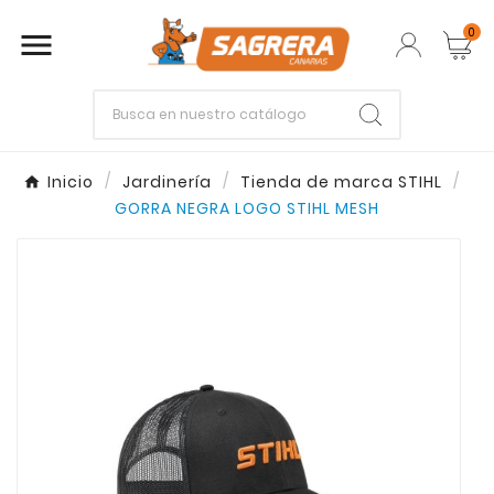
0

Empieza escribiendo lo que buscas.
Inicio
Jardinería
Tienda de marca STIHL
GORRA NEGRA LOGO STIHL MESH
Enter
Esc