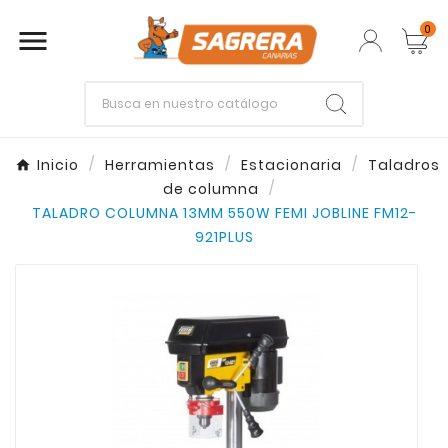
0

Empieza escribiendo lo que buscas.
Inicio
Herramientas
Estacionaria
Taladros
de columna
Enter
Esc
TALADRO COLUMNA 13MM 550W FEMI JOBLINE FM12-
921PLUS