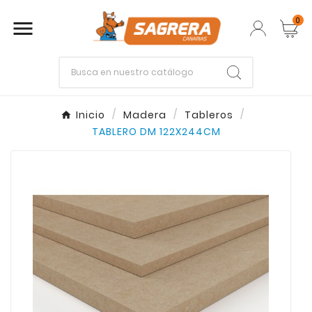
0

Empieza escribiendo lo que buscas.
Inicio
Madera
Tableros
TABLERO DM 122X244CM
Enter
Esc