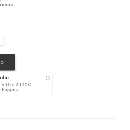
 acero
TO
icho
e 60€ a 2000€
n Pepper.