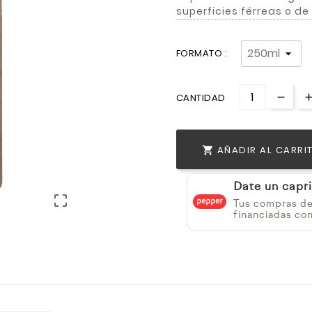
superficies férreas o de
FORMATO :
CANTIDAD
AÑADIR AL CARRI

Date un capr

Tus compras d
financiadas co