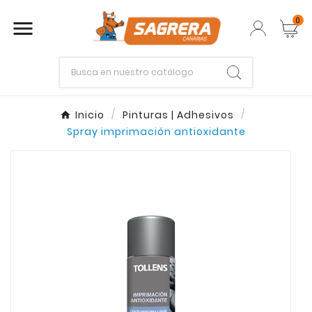
0

Empieza escribiendo lo que buscas.
Inicio
Pinturas | Adhesivos
Spray imprimación antioxidante
Enter
Esc