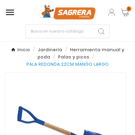
0

Empieza escribiendo lo que buscas.
Inicio
Jardinería
Herramienta manual y
poda
Palas y picos
Enter
Esc
PALA REDONDA 22CM MANGO LARGO