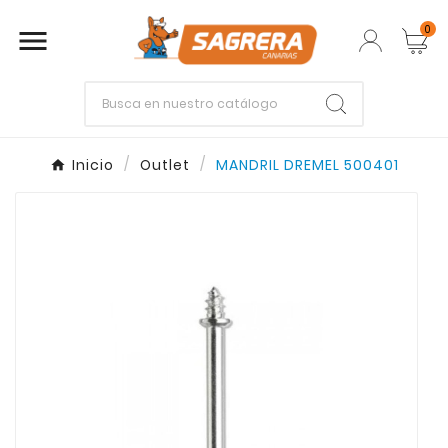
0

Empieza escribiendo lo que buscas.
Inicio
Outlet
MANDRIL DREMEL 500401
Enter
Esc