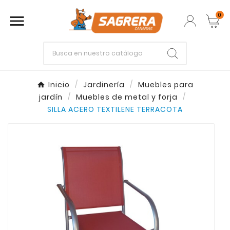
0

Empieza escribiendo lo que buscas.
Inicio
Jardinería
Muebles para
jardín
Muebles de metal y forja
Enter
Esc
SILLA ACERO TEXTILENE TERRACOTA