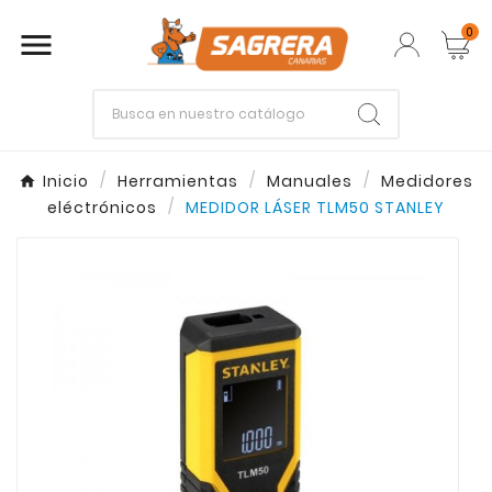
0

Empieza escribiendo lo que buscas.
Inicio
Herramientas
Manuales
Medidores
eléctrónicos
MEDIDOR LÁSER TLM50 STANLEY
Enter
Esc