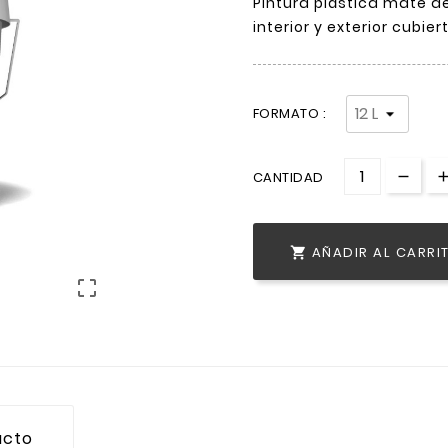
Pintura plástica mate de
interior y exterior cubier
FORMATO :
CANTIDAD
AÑADIR AL CARRI


ucto