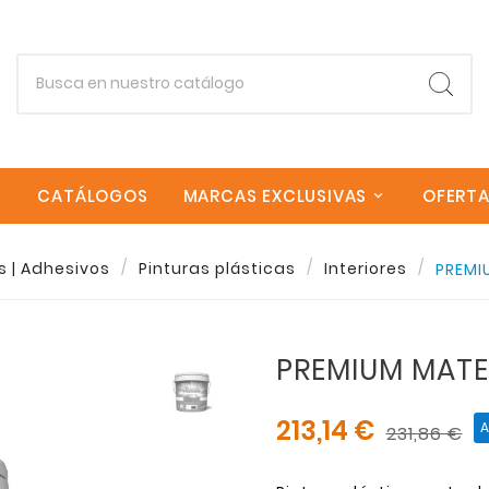
CATÁLOGOS
MARCAS EXCLUSIVAS
OFERT
s | Adhesivos
Pinturas plásticas
Interiores
PREMI
Empieza escribiendo lo que buscas.
PREMIUM MATE
Esc
213,14 €
A
231,86 €