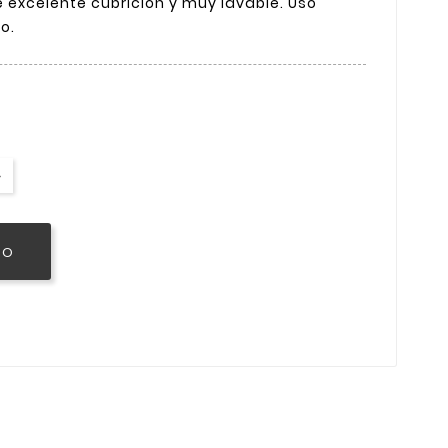
 excelente cubrición y muy lavable. Uso
to.
TO