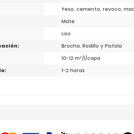
Yeso, cemento, revoco, mad
Mate
Liso
cación:
Brocha, Rodillo y Pistola
10-12 m²/l/capa
do:
1-2 horas