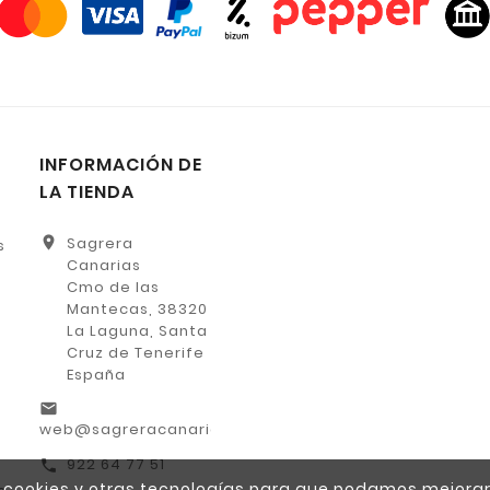
INFORMACIÓN DE
LA TIENDA
location_on
Sagrera
s
Canarias
Cmo de las
Mantecas, 38320
La Laguna, Santa
Cruz de Tenerife
España
email
web@sagreracanarias.es
922 64 77 51
call
za cookies y otras tecnologías para que podamos mejorar