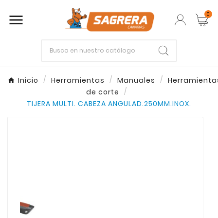
0

Empieza escribiendo lo que buscas.
Inicio
Herramientas
Manuales
Herramienta
de corte
Enter
Esc
TIJERA MULTI. CABEZA ANGULAD.250MM.INOX.