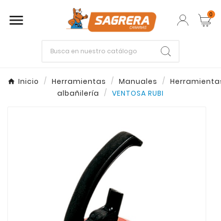
0

Empieza escribiendo lo que buscas.
Inicio
Herramientas
Manuales
Herramienta
albañilería
VENTOSA RUBI
Enter
Esc