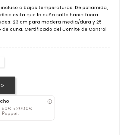
s incluso a bajas temperaturas. De poliamida,
rﬁcie evita que la cuña salte hacia fuera.
tudes: 23 cm para madera media/dura y 25
de cuña. Certificado del Comité de Control
TO
icho
e 60€ a 2000€
n Pepper.