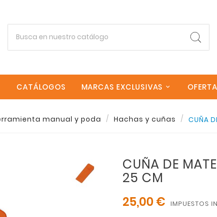
CATÁLOGOS
MARCAS EXCLUSIVAS
OFERT
Empieza escribiendo lo que buscas.
erramienta manual y poda
Hachas y cuñas
CUÑA D
Esc
CUÑA DE MATE
25 CM
25,00 €
IMPUESTOS I