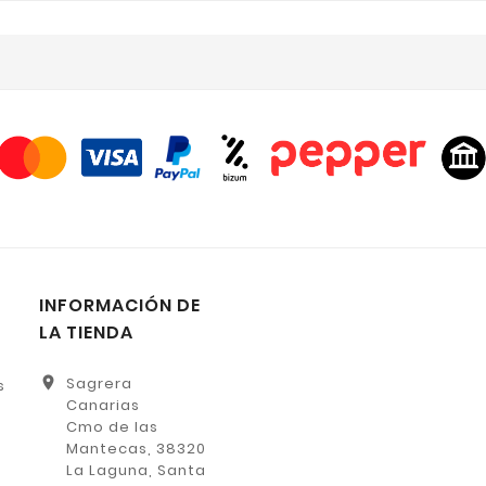
INFORMACIÓN DE
LA TIENDA
location_on
Sagrera
s
Canarias
Cmo de las
Mantecas, 38320
La Laguna, Santa