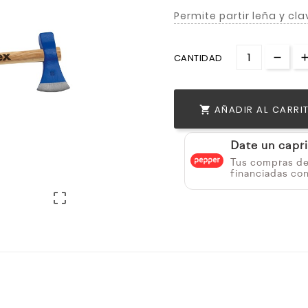
Permite partir leña y cl
CANTIDAD
AÑADIR AL CARRI

Date un capr
Tus compras d
financiadas co
