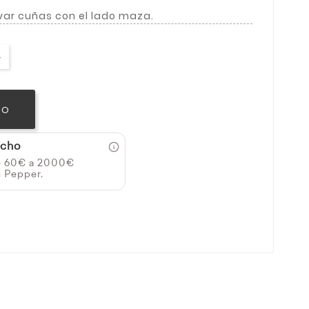
avar cuñas con el lado maza.
TO
icho
e 60€ a 2000€
n Pepper.