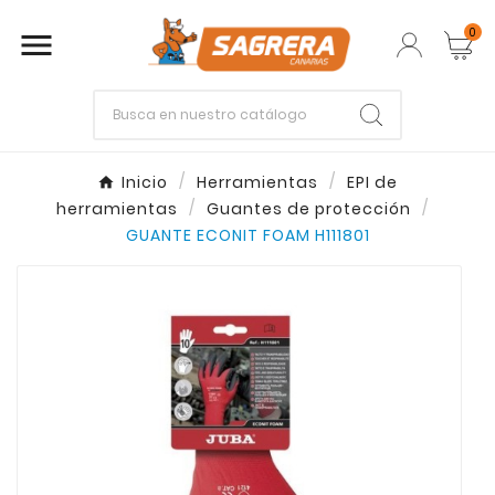
0

Empieza escribiendo lo que buscas.
Inicio
Herramientas
EPI de
herramientas
Guantes de protección
Enter
Esc
GUANTE ECONIT FOAM H111801