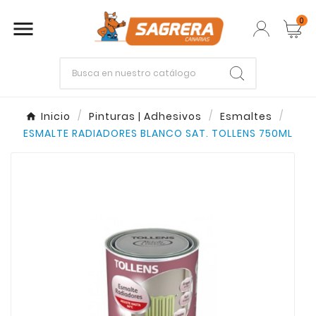
0

Empieza escribiendo lo que buscas.
Inicio
Pinturas | Adhesivos
Esmaltes
ESMALTE RADIADORES BLANCO SAT. TOLLENS 750ML
Enter
Esc