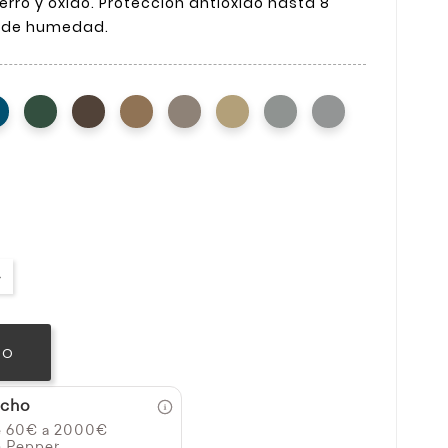
erro y óxido. Protección antióxido hasta 8
a de humedad.
TO
icho
e 60€ a 2000€
n Pepper.