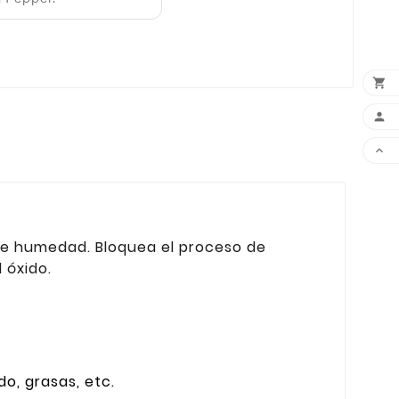



 de humedad. Bloquea el proceso de
 óxido.
do, grasas, etc.