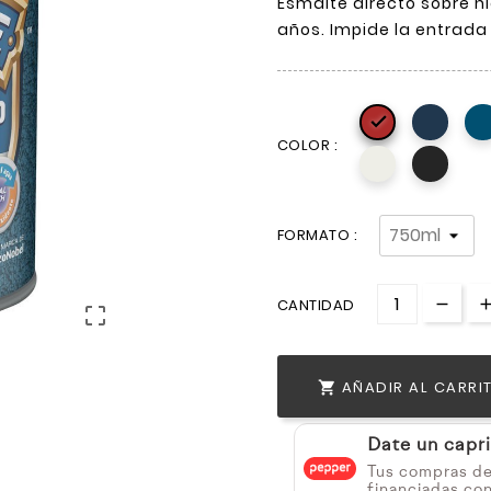
Esmalte directo sobre hi
años. Impide la entrad

COLOR :
FORMATO :
CANTIDAD

AÑADIR AL CARRI

Date un capr
Tus compras d
financiadas co