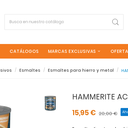
CATÁLOGOS
MARCAS EXCLUSIVAS
OFERT
esivos
Esmaltes
Esmaltes para hierro y metal
HA
Empieza escribiendo lo que buscas.
HAMMERITE A
Esc
15,95 €
Ah
20,00 €