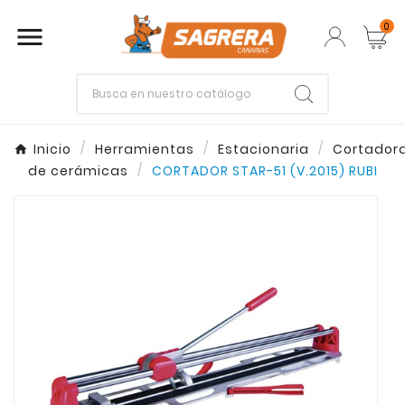
0

Empieza escribiendo lo que buscas.
Inicio
Herramientas
Estacionaria
Cortador
de cerámicas
CORTADOR STAR-51 (V.2015) RUBI
Enter
Esc