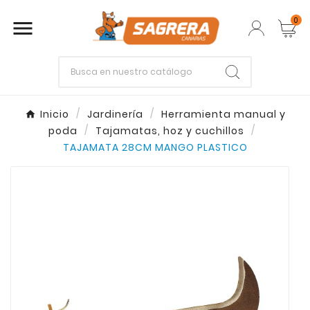
0

Empieza escribiendo lo que buscas.
Inicio
Jardinería
Herramienta manual y
poda
Tajamatas, hoz y cuchillos
Enter
Esc
TAJAMATA 28CM MANGO PLASTICO