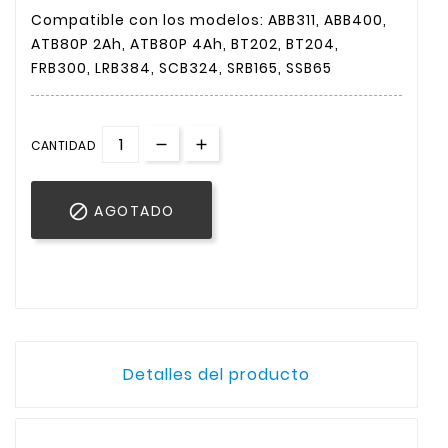
Compatible con los modelos: ABB311, ABB400,
ATB80P 2Ah, ATB80P 4Ah, BT202, BT204,
FRB300, LRB384, SCB324, SRB165, SSB65
CANTIDAD

AGOTADO
Detalles del producto