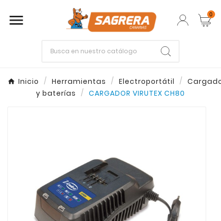
0

Empieza escribiendo lo que buscas.
Inicio
Herramientas
Electroportátil
Cargado
y baterías
CARGADOR VIRUTEX CH80
Enter
Esc