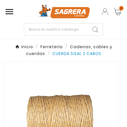
0

Empieza escribiendo lo que buscas.
Inicio
Ferretería
Cadenas, cables y
cuerdas
CUERDA SISAL 2 CABOS
Enter
Esc