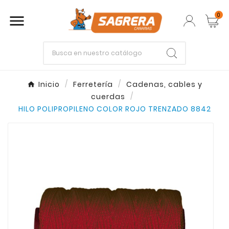
0

Empieza escribiendo lo que buscas.
Inicio
Ferretería
Cadenas, cables y
cuerdas
Enter
Esc
HILO POLIPROPILENO COLOR ROJO TRENZADO 8842