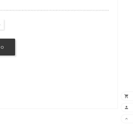
TO


