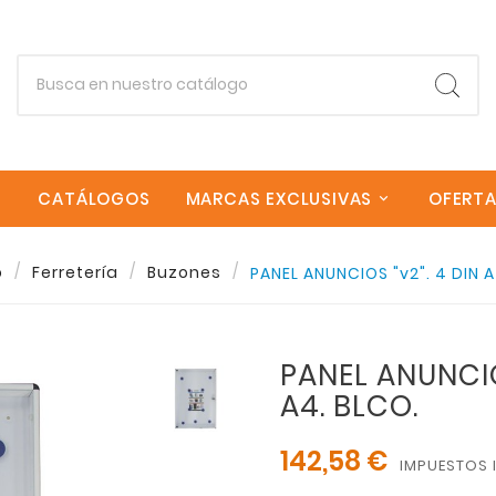
CATÁLOGOS
MARCAS EXCLUSIVAS
OFERT
Empieza escribiendo lo que buscas.
o
Ferretería
Buzones
PANEL ANUNCIOS "v2". 4 DIN A
Esc
PANEL ANUNCIO
A4. BLCO.
142,58 €
IMPUESTOS 