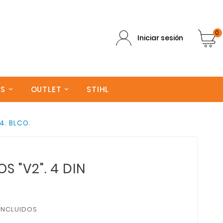
0
Iniciar sesión
AS
OUTLET
STIHL
4. BLCO.
S "v2". 4 DIN
INCLUIDOS