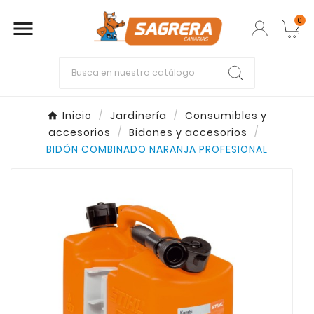
0

Empieza escribiendo lo que buscas.
Inicio
Jardinería
Consumibles y
accesorios
Bidones y accesorios
Enter
Esc
BIDÓN COMBINADO NARANJA PROFESIONAL